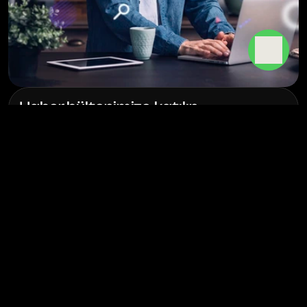
Haber bültenimize katılın
Her hafta e-postanıza en son blog yazılarını almak için 
kaydolun.
BU GÖNDERIYI SOSYAL MEDYADA 
PAYLAŞIN