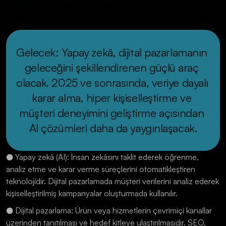
Gelecek: Yapay zekâ, dijital pazarlamanın 
geleceğini şekillendirenen güçlü araç 
olacak. 2025 ve sonrasında, veriye dayalı 
karar alma, hiper kişiselleştirme ve 
müşteri deneyimini geliştirme açısından 
AI çözümleri daha da yaygınlaşacak.
● Yapay zekâ (AI): İnsan zekâsını taklit ederek öğrenme, 
analiz etme ve karar verme süreçlerini otomatikleştiren 
teknolojidir. Dijital pazarlamada müşteri verilerini analiz ederek 
kişiselleştirilmiş kampanyalar oluşturmada kullanılır.
● Dijital pazarlama: Ürün veya hizmetlerin çevrimiçi kanallar 
üzerinden tanıtılması ve hedef kitleye ulaştırılmasıdır. SEO, 