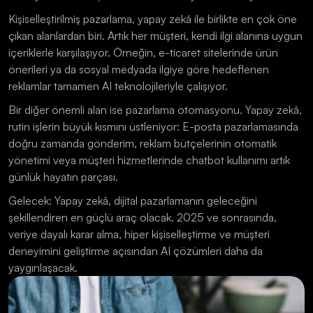
Kişiselleştirilmiş pazarlama, yapay zekâ ile birlikte en çok öne 
çıkan alanlardan biri. Artık her müşteri, kendi ilgi alanına uygun 
içeriklerle karşılaşıyor. Örneğin, e-ticaret sitelerinde ürün 
önerileri ya da sosyal medyada ilgiye göre hedeflenen 
reklamlar tamamen AI teknolojileriyle çalışıyor. 
Bir diğer önemli alan ise pazarlama otomasyonu. Yapay zekâ, 
rutin işlerin büyük kısmını üstleniyor: E-posta pazarlamasında 
doğru zamanda gönderim, reklam bütçelerinin otomatik 
yönetimi veya müşteri hizmetlerinde chatbot kullanımı artık 
günlük hayatın parçası. 
Gelecek: Yapay zekâ, dijital pazarlamanın geleceğini 
şekillendiren en güçlü araç olacak. 2025 ve sonrasında, 
veriye dayalı karar alma, hiper kişiselleştirme ve müşteri 
deneyimini geliştirme açısından AI çözümleri daha da 
yaygınlaşacak.